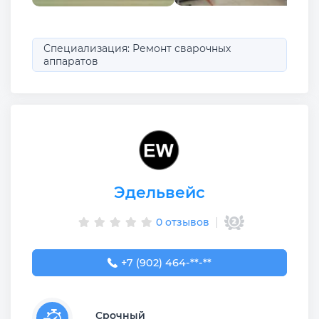
Специализация: Ремонт сварочных
аппаратов
Эдельвейс
0 отзывов
+7 (902) 464-33-00
+7 (902) 464-**-**
Срочный