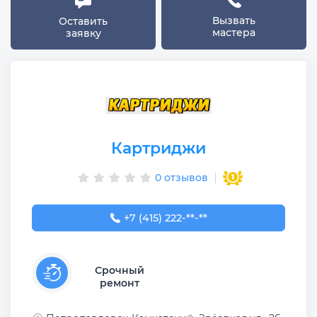
Вызвать
Оставить
мастера
заявку
Картриджи
0 отзывов
+7 (415) 222-22-02
+7 (415) 222-**-**
Срочный
ремонт