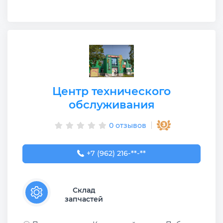
Центр технического
обслуживания
0 отзывов
+7 (962) 216-55-50
+7 (962) 216-**-**
Склад
запчастей