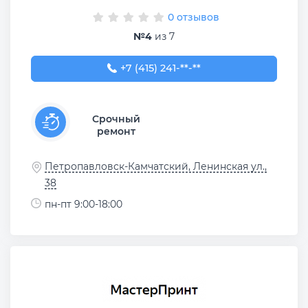
0 отзывов
№4
из 7
+7 (415) 241-22-70
+7 (415) 241-**-**
Срочный
ремонт
Петропавловск-Камчатский, Ленинская ул.,
38
пн-пт 9:00-18:00