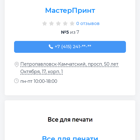
МастерПринт
0 отзывов
№5
из 7
+7 (415) 241-41-40
+7 (415) 241-**-**
Петропавловск-Камчатский, просп. 50 лет
Октября, 17, корп. 1
пн-пт 10:00-18:00
Все для печати