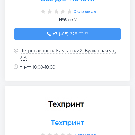
0 отзывов
№6
из 7
+7 (415) 229-75-07
+7 (415) 229-**-**
Петропавловск-Камчатский, Вулканная ул.,
21А
пн-пт 10:00-18:00
Техпринт