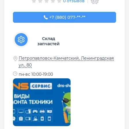
0 отзывов
+7 (880) 077-07-88
+7 (880) 077-**-**
Склад
запчастей
Петропавловск-Камчатский, Ленинградская
ул., 80
пн-вс 10:00-19:00