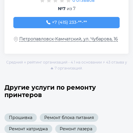
0 отзывов
№7
из 7
+7 (415) 233-81-11
+7 (415) 233-**-**
Петропавловск-Камчатский, ул. Чубарова, 16
Средний ⭐ рейтинг организаций - 4.1 на основании ⚡ 43 отзыва у
🔥 7 организаций.
Другие услуги по ремонту
принтеров
Прошивка
Ремонт блока питания
Ремонт катриджа
Ремонт лазера